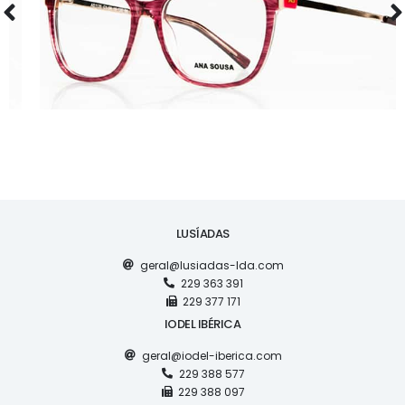
LUSÍADAS
geral@lusiadas-lda.com
229 363 391
229 377 171
IODEL IBÉRICA
geral@iodel-iberica.com
229 388 577
229 388 097