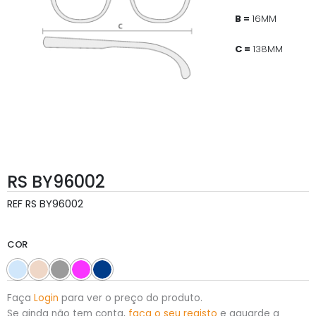
B =
16MM
C =
138MM
RS BY96002
REF
RS BY96002
COR
Faça
Login
para ver o preço do produto.
Se ainda não tem conta,
faça o seu registo
e aguarde a