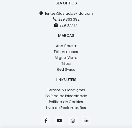
SEA OPTICS
lentes@lusiadas-lda.com
229 363 392
229 377 171
MARCAS
Ana Sousa
Fátima Lopes
Miguel Vieira
Tifosi
Red Swiss
LINKS ÚTEIS
Termos & Condições
Política de Privacidade
Política de Cookies
Livro de Reclamações
F
Y
I
L
a
o
n
i
c
u
s
n
e
t
t
k