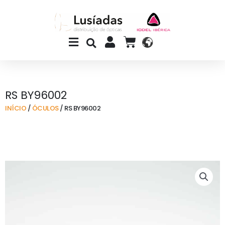
Skip
to
content
Main
CART
Menu
RS BY96002
INÍCIO
/
ÓCULOS
/ RS BY96002