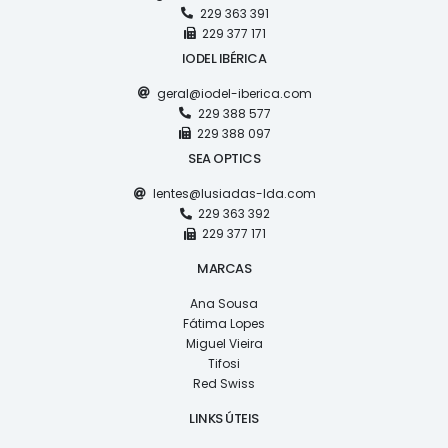
229 363 391
229 377 171
IODEL IBÉRICA
geral@iodel-iberica.com
229 388 577
229 388 097
SEA OPTICS
lentes@lusiadas-lda.com
229 363 392
229 377 171
MARCAS
Ana Sousa
Fátima Lopes
Miguel Vieira
Tifosi
Red Swiss
LINKS ÚTEIS