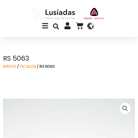
Skip
to
content
Main
CART
Menu
RS 5063
INÍCIO
/
ÓCULOS
/ RS 5063