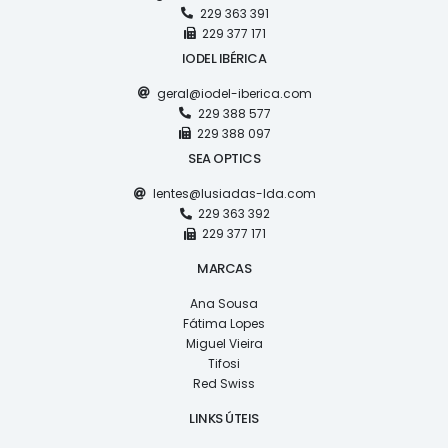
229 363 391
229 377 171
IODEL IBÉRICA
geral@iodel-iberica.com
229 388 577
229 388 097
SEA OPTICS
lentes@lusiadas-lda.com
229 363 392
229 377 171
MARCAS
Ana Sousa
Fátima Lopes
Miguel Vieira
Tifosi
Red Swiss
LINKS ÚTEIS