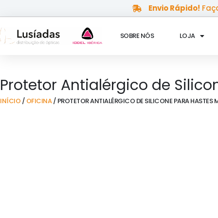
Skip
Envio Rápido!
Faça
to
content
SOBRE NÓS
LOJA
Protetor Antialérgico de Silic
INÍCIO
/
OFICINA
/ PROTETOR ANTIALÉRGICO DE SILICONE PARA HASTES M