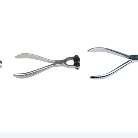
OFICINA
OFICINA
ALICATE DE AJUSTE
ALICATE DE AJUS
EIXO DE LENTES -
3TAB08
3TAB40