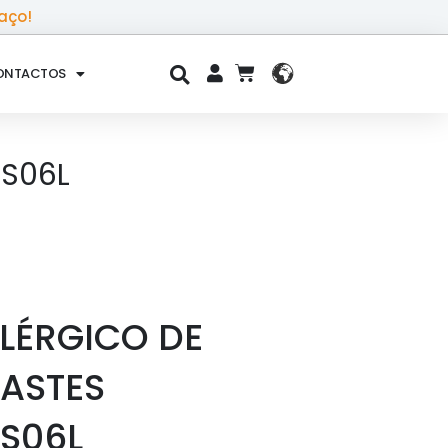
aço!
ONTACTOS
CART
-S06L
LÉRGICO DE
HASTES
-S06L