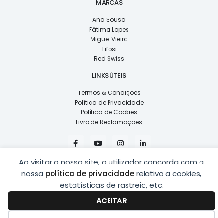
MARCAS
Ana Sousa
Fátima Lopes
Miguel Vieira
Tifosi
Red Swiss
LINKS ÚTEIS
Termos & Condições
Política de Privacidade
Política de Cookies
Livro de Reclamações
F
Y
I
L
a
o
n
i
c
u
s
n
e
t
t
k
Ao visitar o nosso site, o utilizador concorda com a
b
u
a
e
nossa
política de privacidade
relativa a cookies,
o
b
g
d
o
e
r
i
estatísticas de rastreio, etc.
k
a
n
COPYRIGHT © 2026
LUSÍADAS, DISTRIBUIÇÃO DE ÓPTICAS, LDA.
|
-
m
-
ACEITAR
DESENVOLVIDO POR
PING
f
i
n