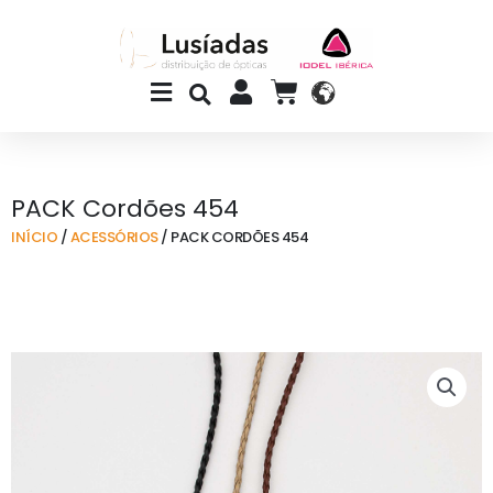
Skip
to
content
Main
CART
Menu
PACK Cordões 454
INÍCIO
/
ACESSÓRIOS
/ PACK CORDÕES 454