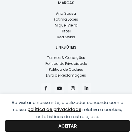
MARCAS
Ana Sousa
Fátima Lopes
Miguel Vieira
Tifosi
Red Swiss
LINKS ÚTEIS
Termos & Condições
Política de Privacidade
Política de Cookies
Livro de Reclamações
F
Y
I
L
a
o
n
i
c
u
s
n
e
t
t
k
Ao visitar o nosso site, o utilizador concorda com a
b
u
a
e
o
b
g
d
nossa
política de privacidade
relativa a cookies,
o
e
r
i
k
a
n
estatísticas de rastreio, etc.
COPYRIGHT © 2026
LUSÍADAS, DISTRIBUIÇÃO DE ÓPTICAS, LDA.
|
-
m
-
DESENVOLVIDO POR
PING
f
i
ACEITAR
n