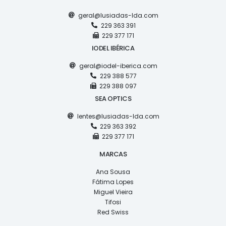
geral@lusiadas-lda.com
229 363 391
229 377 171
IODEL IBÉRICA
geral@iodel-iberica.com
229 388 577
229 388 097
SEA OPTICS
lentes@lusiadas-lda.com
229 363 392
229 377 171
MARCAS
Ana Sousa
Fátima Lopes
Miguel Vieira
Tifosi
Red Swiss