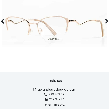
ÓCULOS
AS1126
LUSÍADAS
geral@lusiadas-lda.com
229 363 391
229 377 171
IODEL IBÉRICA