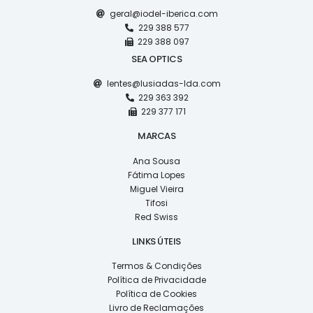
geral@iodel-iberica.com
229 388 577
229 388 097
SEA OPTICS
lentes@lusiadas-lda.com
229 363 392
229 377 171
MARCAS
Ana Sousa
Fátima Lopes
Miguel Vieira
Tifosi
Red Swiss
LINKS ÚTEIS
Termos & Condições
Política de Privacidade
Política de Cookies
Livro de Reclamações