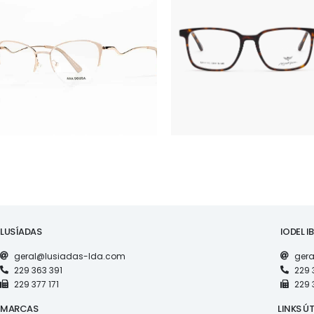
ÓCULOS
ÓCULOS
AS1126
MV11143
LUSÍADAS
IODEL I
geral@lusiadas-lda.com
gera
229 363 391
229 
229 377 171
229 
MARCAS
LINKS ÚT