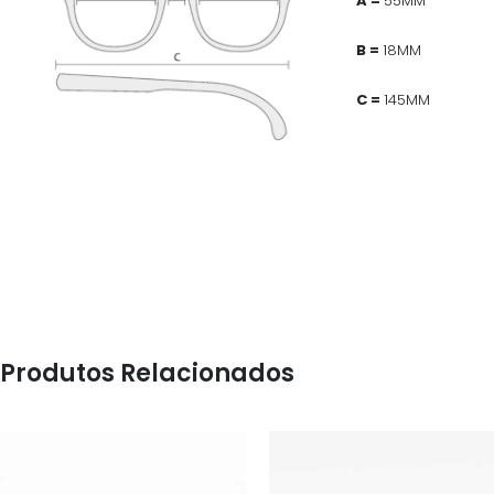
A =
55MM
B =
18MM
C =
145MM
Produtos Relacionados