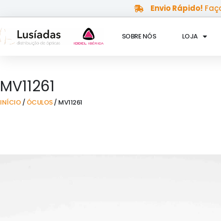
Skip
Envio Rápido!
Faça
to
content
SOBRE NÓS
LOJA
MV11261
INÍCIO
/
ÓCULOS
/ MV11261