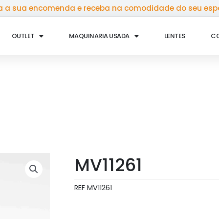
 a sua encomenda e receba na comodidade do seu esp
OUTLET
MAQUINARIA USADA
LENTES
C
MV11261
REF
MV11261