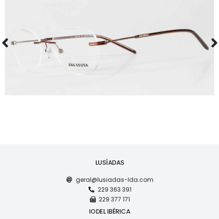
ÓCULOS
AS1130
LUSÍADAS
geral@lusiadas-lda.com
229 363 391
229 377 171
IODEL IBÉRICA