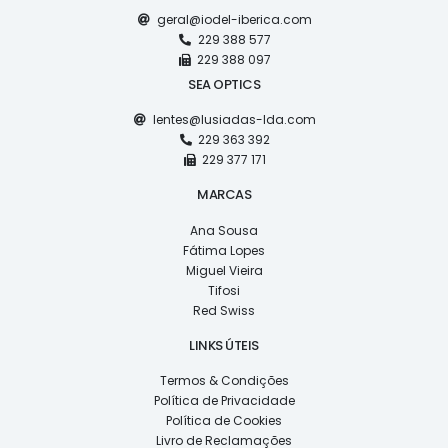
geral@iodel-iberica.com
229 388 577
229 388 097
SEA OPTICS
lentes@lusiadas-lda.com
229 363 392
229 377 171
MARCAS
Ana Sousa
Fátima Lopes
Miguel Vieira
Tifosi
Red Swiss
LINKS ÚTEIS
Termos & Condições
Política de Privacidade
Política de Cookies
Livro de Reclamações