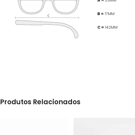
A =
53MM
B =
17MM
C =
142MM
Produtos Relacionados