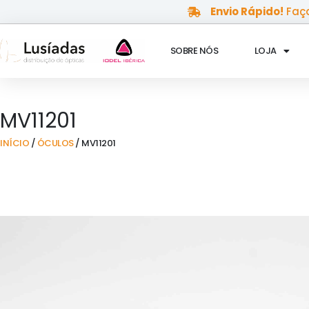
Skip
Envio Rápido!
Faça
to
content
SOBRE NÓS
LOJA
MV11201
INÍCIO
/
ÓCULOS
/ MV11201