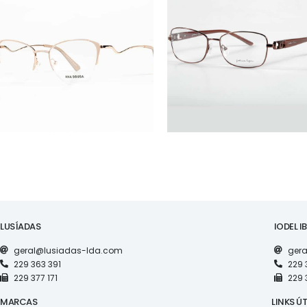
ÓCULOS
ÓCULOS
AS1126
FL52030
LUSÍADAS
IODEL I
geral@lusiadas-lda.com
gera
229 363 391
229 
229 377 171
229 
MARCAS
LINKS ÚT