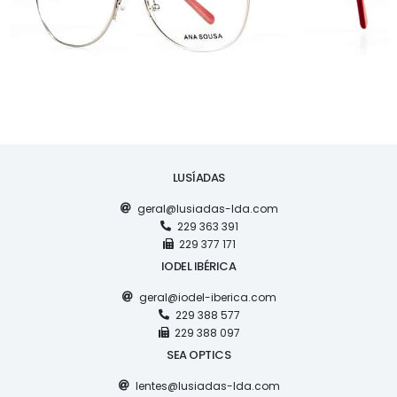
LUSÍADAS
geral@lusiadas-lda.com
229 363 391
229 377 171
IODEL IBÉRICA
geral@iodel-iberica.com
229 388 577
229 388 097
SEA OPTICS
lentes@lusiadas-lda.com