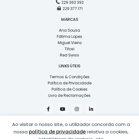
229 363 392
229 377 171
MARCAS
Ana Sousa
Fátima Lopes
Miguel Vieira
Tifosi
Red Swiss
LINKS ÚTEIS
Termos & Condições
Política de Privacidade
Política de Cookies
Livro de Reclamações
F
Y
I
L
a
o
n
i
c
u
s
n
e
t
t
k
Ao visitar o nosso site, o utilizador concorda com a
b
u
a
e
o
b
g
d
nossa
política de privacidade
relativa a cookies,
o
e
r
i
k
a
n