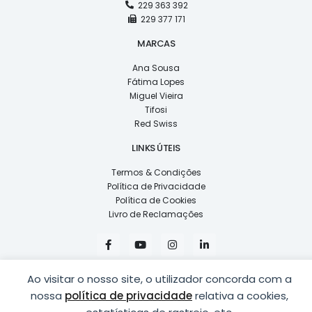
229 363 392
229 377 171
MARCAS
Ana Sousa
Fátima Lopes
Miguel Vieira
Tifosi
Red Swiss
LINKS ÚTEIS
Termos & Condições
Política de Privacidade
Política de Cookies
Livro de Reclamações
F
Y
I
L
a
o
n
i
c
u
s
n
e
t
t
k
Ao visitar o nosso site, o utilizador concorda com a
b
u
a
e
o
b
g
d
nossa
política de privacidade
relativa a cookies,
o
e
r
i
k
a
n