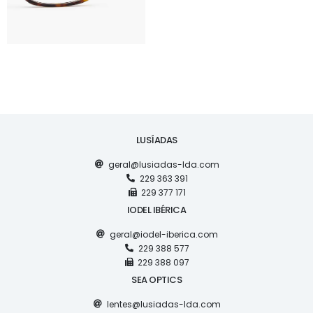
LUSÍADAS
geral@lusiadas-lda.com
229 363 391
229 377 171
IODEL IBÉRICA
geral@iodel-iberica.com
229 388 577
229 388 097
SEA OPTICS
lentes@lusiadas-lda.com