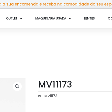
 a sua encomenda e receba na comodidade do seu esp
OUTLET
MAQUINARIA USADA
LENTES
C
MV11173
REF
MV11173