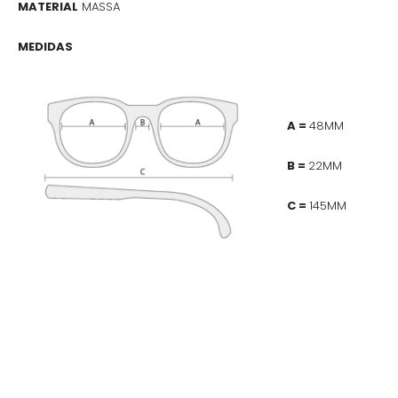
MATERIAL
MASSA
MEDIDAS
A =
48MM
B =
22MM
C =
145MM