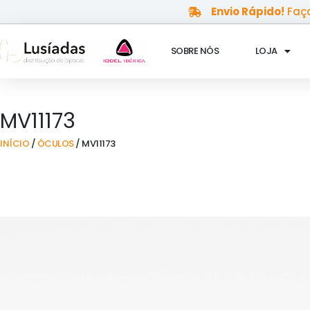
Skip
Envio Rápido!
Faça
to
content
SOBRE NÓS
LOJA
MV11173
INÍCIO
/
ÓCULOS
/ MV11173