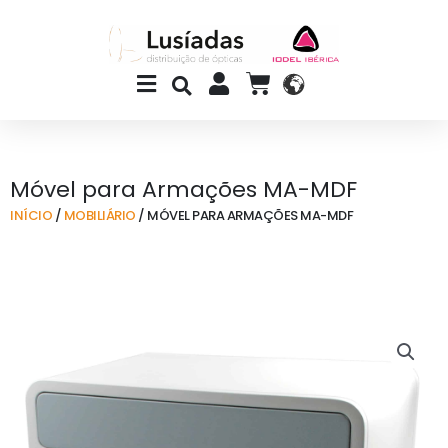
Skip
to
content
Main
CART
Menu
Móvel para Armações MA-MDF
INÍCIO
/
MOBILIÁRIO
/ MÓVEL PARA ARMAÇÕES MA-MDF