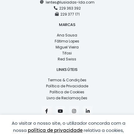
lentes@lusiadas-lda.com
229 363 392
229 377 171
MARCAS
Ana Sousa
Fátima Lopes
Miguel Vieira
Tifosi
Red Swiss
LINKS ÚTEIS
Termos & Condições
Política de Privacidade
Política de Cookies
Livro de Reclamações
F
Y
I
L
a
o
n
i
c
u
s
n
e
t
t
k
Ao visitar o nosso site, o utilizador concorda com a
b
u
a
e
nossa
política de privacidade
relativa a cookies,
o
b
g
d