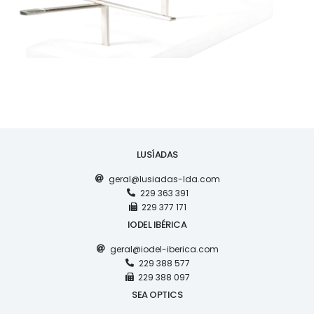
LUSÍADAS
geral@lusiadas-lda.com
229 363 391
229 377 171
IODEL IBÉRICA
geral@iodel-iberica.com
229 388 577
229 388 097
SEA OPTICS