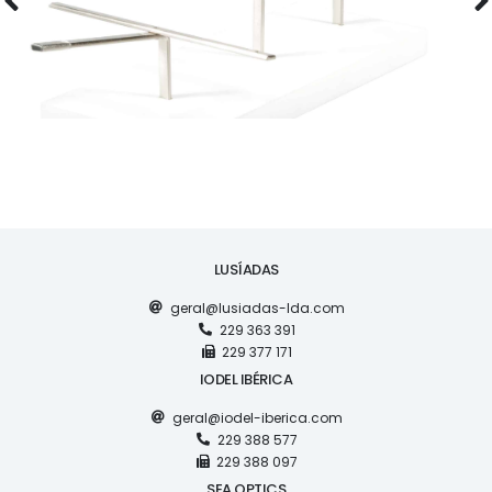
LUSÍADAS
geral@lusiadas-lda.com
229 363 391
229 377 171
IODEL IBÉRICA
geral@iodel-iberica.com
229 388 577
229 388 097
SEA OPTICS