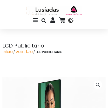
Skip
to
content
Main
CART
Menu
LCD Publicitario
INÍCIO
/
MOBILIÁRIO
/ LCD PUBLICITARIO