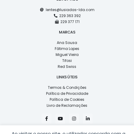
lentes@lusiadas-lda.com
229 363 392
229 377 171
MARCAS
Ana Sousa
Fátima Lopes
Miguel Vieira
Tifosi
Red Swiss
LINKS ÚTEIS
Termos & Condições
Política de Privacidade
Política de Cookies
Livro de Reclamações
F
Y
I
L
a
o
n
i
c
u
s
n
e
t
t
k
Ao visitar o nosso site, o utilizador concorda com a
b
u
a
e