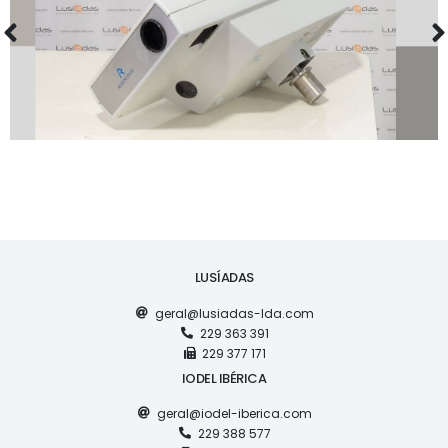
PROJETOR RODENSTOCK
LUSÍADAS
geral@lusiadas-lda.com
229 363 391
229 377 171
IODEL IBÉRICA
geral@iodel-iberica.com
229 388 577