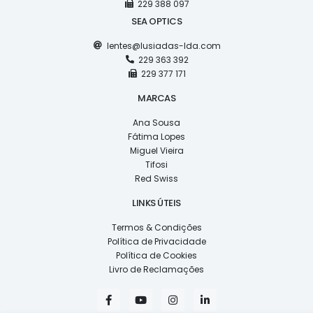
229 388 097
SEA OPTICS
lentes@lusiadas-lda.com
229 363 392
229 377 171
MARCAS
Ana Sousa
Fátima Lopes
Miguel Vieira
Tifosi
Red Swiss
LINKS ÚTEIS
Termos & Condições
Política de Privacidade
Política de Cookies
Livro de Reclamações
F
Y
I
L
a
o
n
i