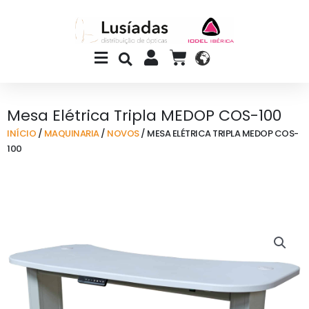
Skip
to
content
Main
CART
Menu
Mesa Elétrica Tripla MEDOP COS-100
INÍCIO
/
MAQUINARIA
/
NOVOS
/ MESA ELÉTRICA TRIPLA MEDOP COS-
100