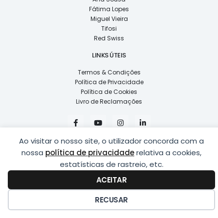
Fátima Lopes
Miguel Vieira
Tifosi
Red Swiss
LINKS ÚTEIS
Termos & Condições
Política de Privacidade
Política de Cookies
Livro de Reclamações
F
Y
I
L
a
o
n
i
c
u
s
n
e
t
t
k
Ao visitar o nosso site, o utilizador concorda com a
b
u
a
e
nossa
política de privacidade
relativa a cookies,
o
b
g
d
o
e
r
i
estatísticas de rastreio, etc.
k
a
n
COPYRIGHT © 2026
LUSÍADAS, DISTRIBUIÇÃO DE ÓPTICAS, LDA.
|
-
m
-
ACEITAR
DESENVOLVIDO POR
PING
f
i
n
RECUSAR