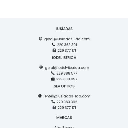
LUSÍADAS
geral@lusiadas-lda.com
229 363 391
229 377 171
IODEL IBÉRICA
geral@iodel-iberica.com
229 388 577
229 388 097
SEA OPTICS
lentes@lusiadas-lda.com
229 363 392
229 377 171
MARCAS
Ana Sousa