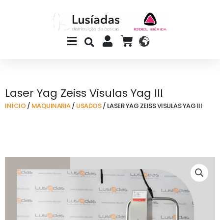
Skip
to
content
Main
CART
Menu
Laser Yag Zeiss Visulas Yag III
INÍCIO
/
MAQUINARIA
/
USADOS
/ LASER YAG ZEISS VISULAS YAG III