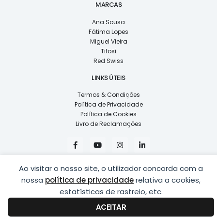
MARCAS
Ana Sousa
Fátima Lopes
Miguel Vieira
Tifosi
Red Swiss
LINKS ÚTEIS
Termos & Condições
Política de Privacidade
Política de Cookies
Livro de Reclamações
F
Y
I
L
a
o
n
i
c
u
s
n
e
t
t
k
Ao visitar o nosso site, o utilizador concorda com a
b
u
a
e
o
b
g
d
nossa
política de privacidade
relativa a cookies,
o
e
r
i
k
a
n
estatísticas de rastreio, etc.
COPYRIGHT © 2026
LUSÍADAS, DISTRIBUIÇÃO DE ÓPTICAS, LDA.
|
-
m
-
DESENVOLVIDO POR
PING
f
i
ACEITAR
n