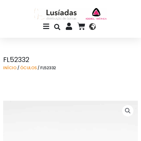
Skip
to
content
Main
CART
Menu
FL52332
INÍCIO
/
ÓCULOS
/ FL52332