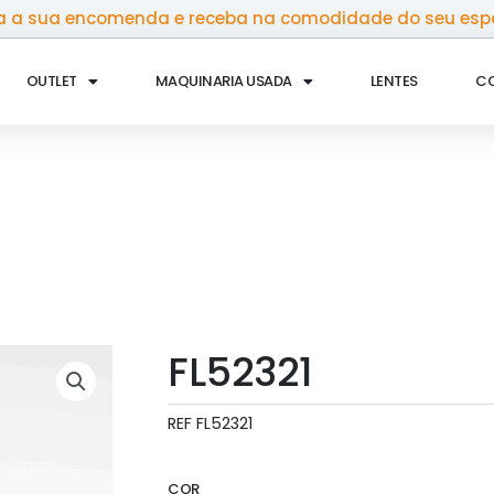
 a sua encomenda e receba na comodidade do seu esp
OUTLET
MAQUINARIA USADA
LENTES
C
FL52321
REF
FL52321
COR