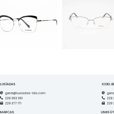
ÓCULOS
ÓCULOS
AS1120
RS S5019
LUSÍADAS
IODEL I
geral@lusiadas-lda.com
gera
229 363 391
229 
229 377 171
229 
MARCAS
LINKS ÚT