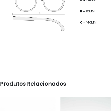
A =
54MM
B =
16MM
C =
140MM
Produtos Relacionados