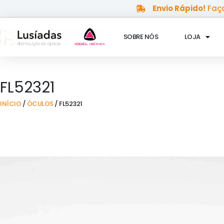
Skip
Envio Rápido!
Faça
to
content
SOBRE NÓS
LOJA
FL52321
INÍCIO
/
ÓCULOS
/ FL52321