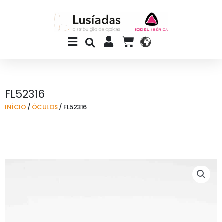
Skip
to
content
Main
CART
Menu
FL52316
INÍCIO
/
ÓCULOS
/ FL52316