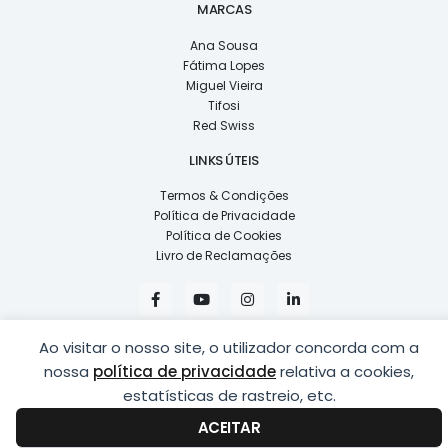
MARCAS
Ana Sousa
Fátima Lopes
Miguel Vieira
Tifosi
Red Swiss
LINKS ÚTEIS
Termos & Condições
Política de Privacidade
Política de Cookies
Livro de Reclamações
F
Y
I
L
a
o
n
i
c
u
s
n
e
t
t
k
Ao visitar o nosso site, o utilizador concorda com a
b
u
a
e
o
b
g
d
nossa
política de privacidade
relativa a cookies,
o
e
r
i
k
a
n
estatísticas de rastreio, etc.
COPYRIGHT © 2026
LUSÍADAS, DISTRIBUIÇÃO DE ÓPTICAS, LDA.
|
-
m
-
DESENVOLVIDO POR
PING
f
i
ACEITAR
n