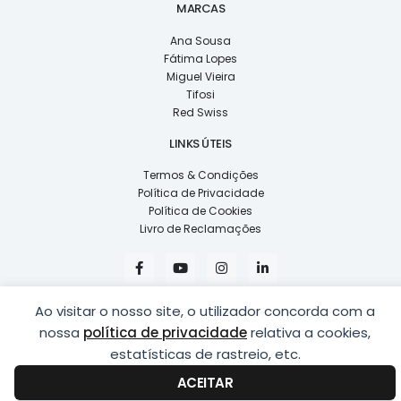
MARCAS
Ana Sousa
Fátima Lopes
Miguel Vieira
Tifosi
Red Swiss
LINKS ÚTEIS
Termos & Condições
Política de Privacidade
Política de Cookies
Livro de Reclamações
F
Y
I
L
a
o
n
i
c
u
s
n
e
t
t
k
Ao visitar o nosso site, o utilizador concorda com a
b
u
a
e
o
b
g
d
nossa
política de privacidade
relativa a cookies,
o
e
r
i
k
a
n
estatísticas de rastreio, etc.
COPYRIGHT © 2026
LUSÍADAS, DISTRIBUIÇÃO DE ÓPTICAS, LDA.
|
-
m
-
DESENVOLVIDO POR
PING
f
i
ACEITAR
n