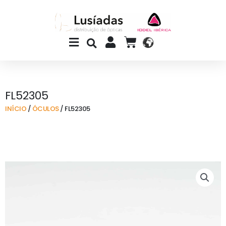
Skip
to
content
Main
CART
Menu
FL52305
INÍCIO
/
ÓCULOS
/ FL52305