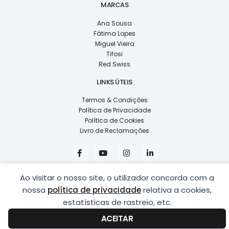
MARCAS
Ana Sousa
Fátima Lopes
Miguel Vieira
Tifosi
Red Swiss
LINKS ÚTEIS
Termos & Condições
Política de Privacidade
Política de Cookies
Livro de Reclamações
F
Y
I
L
a
o
n
i
c
u
s
n
e
t
t
k
Ao visitar o nosso site, o utilizador concorda com a
b
u
a
e
o
b
g
d
nossa
política de privacidade
relativa a cookies,
o
e
r
i
k
a
n
estatísticas de rastreio, etc.
COPYRIGHT © 2026
LUSÍADAS, DISTRIBUIÇÃO DE ÓPTICAS, LDA.
|
-
m
-
DESENVOLVIDO POR
PING
f
i
ACEITAR
n