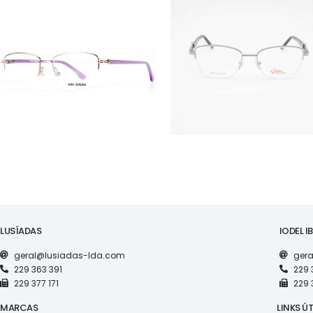
ÓCULOS
ÓCULOS
AS1118
RS S5019
LUSÍADAS
IODEL I
geral@lusiadas-lda.com
gera
229 363 391
229 
229 377 171
229 
MARCAS
LINKS ÚT