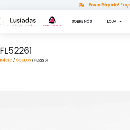
Skip
Envio Rápido!
Faça
to
content
SOBRE NÓS
LOJA
FL52261
INÍCIO
/
ÓCULOS
/ FL52261