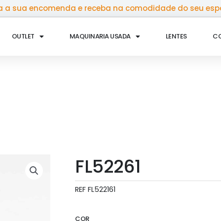
 a sua encomenda e receba na comodidade do seu esp
OUTLET
MAQUINARIA USADA
LENTES
C
FL52261
REF
FL522161
COR