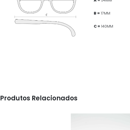
A =
54MM
B =
17MM
C =
140MM
Produtos Relacionados