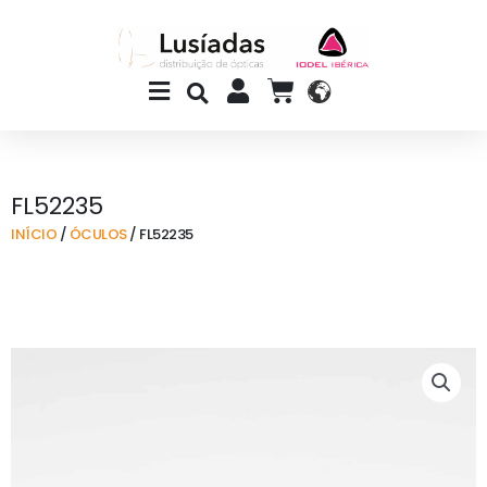
Skip
to
content
Main
CART
Menu
FL52235
INÍCIO
/
ÓCULOS
/ FL52235