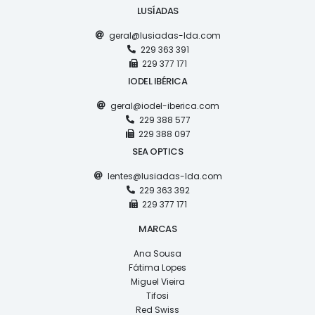
LUSÍADAS
geral@lusiadas-lda.com
229 363 391
229 377 171
IODEL IBÉRICA
geral@iodel-iberica.com
229 388 577
229 388 097
SEA OPTICS
lentes@lusiadas-lda.com
229 363 392
229 377 171
MARCAS
Ana Sousa
Fátima Lopes
Miguel Vieira
Tifosi
Red Swiss