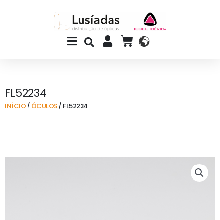
Skip
to
content
Main
CART
Menu
FL52234
INÍCIO
/
ÓCULOS
/ FL52234