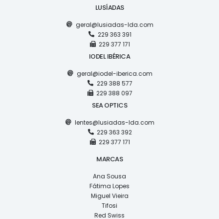
LUSÍADAS
geral@lusiadas-lda.com
229 363 391
229 377 171
IODEL IBÉRICA
geral@iodel-iberica.com
229 388 577
229 388 097
SEA OPTICS
lentes@lusiadas-lda.com
229 363 392
229 377 171
MARCAS
Ana Sousa
Fátima Lopes
Miguel Vieira
Tifosi
Red Swiss