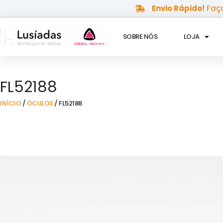
Skip
Envio Rápido!
Faça
to
content
SOBRE NÓS
LOJA
FL52188
INÍCIO
/
ÓCULOS
/ FL52188