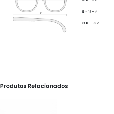
A =
51MM
B =
18MM
C =
135MM
Produtos Relacionados