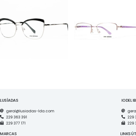
ÓCULOS
ÓCULOS
AS1120
AS1118
LUSÍADAS
IODEL I
geral@lusiadas-lda.com
gera
229 363 391
229 
229 377 171
229 
MARCAS
LINKS ÚT