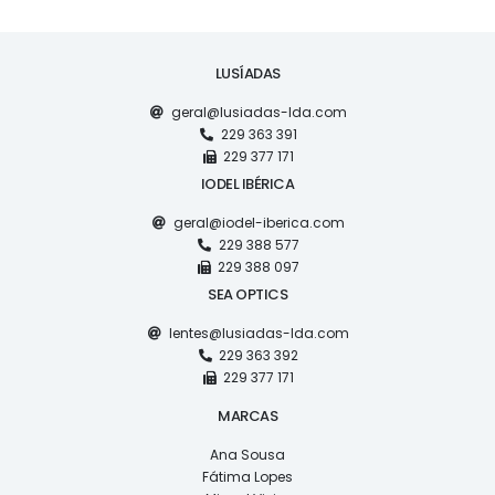
LUSÍADAS
geral@lusiadas-lda.com
229 363 391
229 377 171
IODEL IBÉRICA
geral@iodel-iberica.com
229 388 577
229 388 097
SEA OPTICS
lentes@lusiadas-lda.com
229 363 392
229 377 171
MARCAS
Ana Sousa
Fátima Lopes