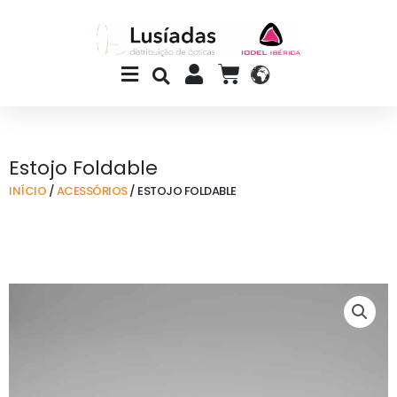
Skip
to
content
Main
CART
Menu
Estojo Foldable
INÍCIO
/
ACESSÓRIOS
/ ESTOJO FOLDABLE