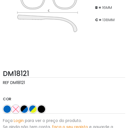
B =
16MM
C =
138MM
DM18121
REF
DM18121
COR
Faça
Login
para ver o preço do produto.
Se ainda não tem conta,
faça o seu registo
e aguarde a