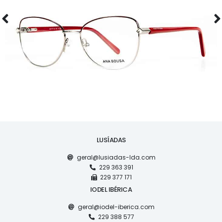
AS1117
LUSÍADAS
geral@lusiadas-lda.com
229 363 391
229 377 171
IODEL IBÉRICA
geral@iodel-iberica.com
229 388 577