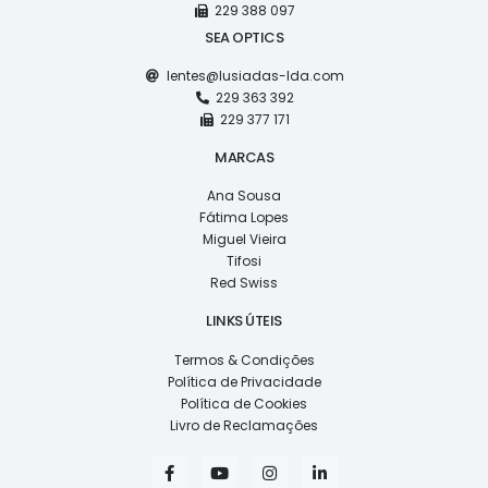
229 388 097
SEA OPTICS
lentes@lusiadas-lda.com
229 363 392
229 377 171
MARCAS
Ana Sousa
Fátima Lopes
Miguel Vieira
Tifosi
Red Swiss
LINKS ÚTEIS
Termos & Condições
Política de Privacidade
Política de Cookies
Livro de Reclamações
F
Y
I
L
a
o
n
i