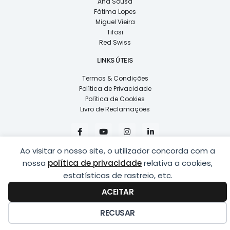
Ana Sousa
Fátima Lopes
Miguel Vieira
Tifosi
Red Swiss
LINKS ÚTEIS
Termos & Condições
Política de Privacidade
Política de Cookies
Livro de Reclamações
F
Y
I
L
a
o
n
i
c
u
s
n
e
t
t
k
Ao visitar o nosso site, o utilizador concorda com a
b
u
a
e
nossa
política de privacidade
relativa a cookies,
o
b
g
d
o
e
r
i
estatísticas de rastreio, etc.
k
a
n
COPYRIGHT © 2026
LUSÍADAS, DISTRIBUIÇÃO DE ÓPTICAS, LDA.
|
-
m
-
ACEITAR
DESENVOLVIDO POR
PING
f
i
n
RECUSAR