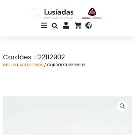
Skip
to
content
Main
CART
Menu
Cordões H22112902
INÍCIO
/
ACESSÓRIOS
/ CORDÕES H22112902