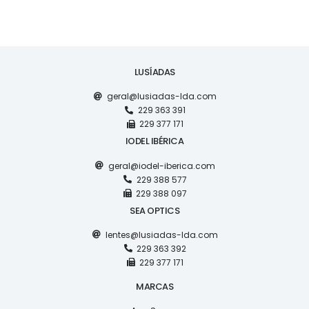
LUSÍADAS
geral@lusiadas-lda.com
229 363 391
229 377 171
IODEL IBÉRICA
geral@iodel-iberica.com
229 388 577
229 388 097
SEA OPTICS
lentes@lusiadas-lda.com
229 363 392
229 377 171
MARCAS