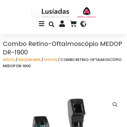
Skip
to
content
Main
CART
Menu
Combo Retino-Oftalmoscópio MEDOP
DR-1900
INÍCIO
/
MAQUINARIA
/
NOVOS
/ COMBO RETINO-OFTALMOSCÓPIO
MEDOP DR-1900