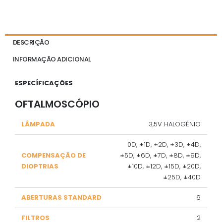
DESCRIÇÃO
INFORMAÇÃO ADICIONAL
ESPECÍFICAÇÕES
OFTALMOSCÓPIO
LÂMPADA
3,5V HALOGÉNIO
0D, ±1D, ±2D, ±3D, ±4D,
COMPENSAÇÃO DE
±5D, ±6D, ±7D, ±8D, ±9D,
DIOPTRIAS
±10D, ±12D, ±15D, ±20D,
±25D, ±40D
ABERTURAS STANDARD
6
FILTROS
2