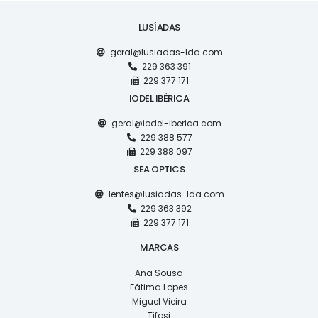
LUSÍADAS
geral@lusiadas-lda.com
229 363 391
229 377 171
IODEL IBÉRICA
geral@iodel-iberica.com
229 388 577
229 388 097
SEA OPTICS
lentes@lusiadas-lda.com
229 363 392
229 377 171
MARCAS
Ana Sousa
Fátima Lopes
Miguel Vieira
Tifosi