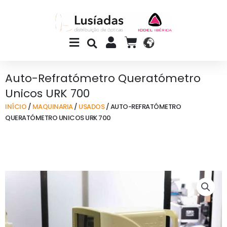
Skip
to
content
Main
CART
Menu
Auto-Refratómetro Queratómetro
Unicos URK 700
INÍCIO
/
MAQUINARIA
/
USADOS
/ AUTO-REFRATÓMETRO
QUERATÓMETRO UNICOS URK 700