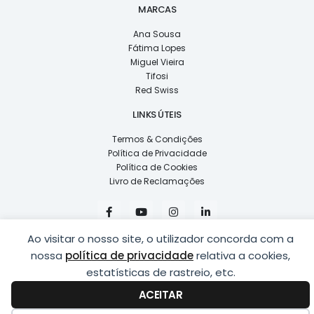
MARCAS
Ana Sousa
Fátima Lopes
Miguel Vieira
Tifosi
Red Swiss
LINKS ÚTEIS
Termos & Condições
Política de Privacidade
Política de Cookies
Livro de Reclamações
F
Y
I
L
a
o
n
i
c
u
s
n
e
t
t
k
Ao visitar o nosso site, o utilizador concorda com a
b
u
a
e
nossa
política de privacidade
relativa a cookies,
o
b
g
d
o
e
r
i
estatísticas de rastreio, etc.
k
a
n
COPYRIGHT © 2026
LUSÍADAS, DISTRIBUIÇÃO DE ÓPTICAS, LDA.
|
-
m
-
ACEITAR
DESENVOLVIDO POR
PING
f
i
n