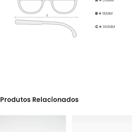
A =
53MM
B =
18MM
C =
140MM
Produtos Relacionados