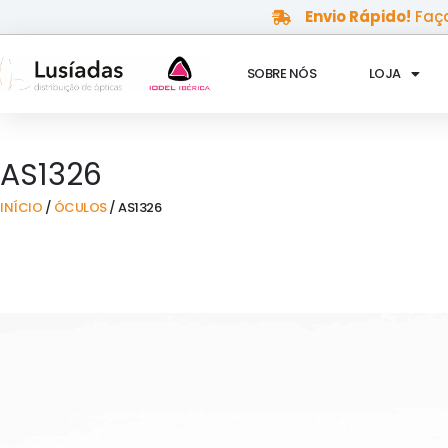
Skip
Envio Rápido!
Faça
to
content
SOBRE NÓS
LOJA
AS1326
INÍCIO
/
ÓCULOS
/ AS1326