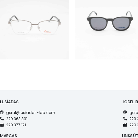
ÓCULOS
ÓCULOS
RS S5019
TF5968
LUSÍADAS
IODEL I
geral@lusiadas-lda.com
gera
229 363 391
229 
229 377 171
229 
MARCAS
LINKS ÚT