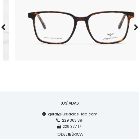
ÓCULOS
MV11143
LUSÍADAS
geral@lusiadas-lda.com
229 363 391
229 377 171
IODEL IBÉRICA