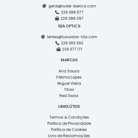
geral@iodel-iberica.com
229 388 577
229 388 097
SEA OPTICS
lentes@lusiadas-lda.com
229 363 392
229 377 171
MARCAS
Ana Sousa
Fátima Lopes
Miguel Vieira
Tifosi
Red Swiss
LINKS ÚTEIS
Termos & Condições
Política de Privacidade
Política de Cookies
Livro de Reclamações