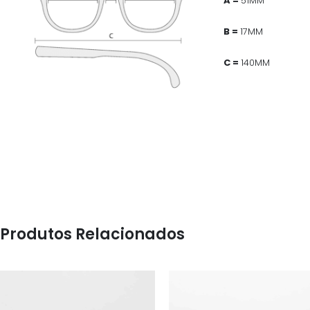
A =
51MM
B =
17MM
C =
140MM
Produtos Relacionados