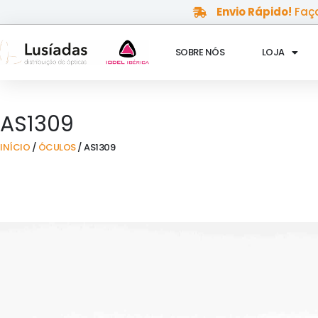
Skip
Envio Rápido!
Faça
to
content
SOBRE NÓS
LOJA
AS1309
INÍCIO
/
ÓCULOS
/ AS1309