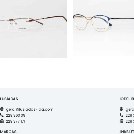
ÓCULOS
ÓCULOS
AS1130
AS1161
LUSÍADAS
IODEL I
geral@lusiadas-lda.com
gera
229 363 391
229 
229 377 171
229 
MARCAS
LINKS ÚT