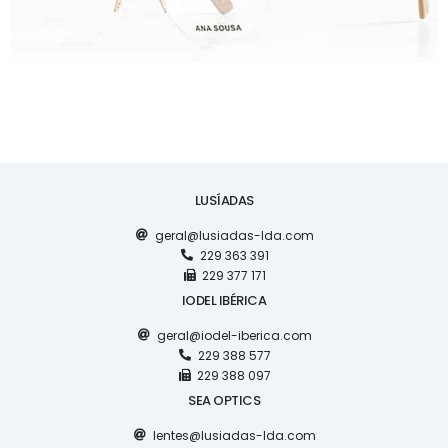
LUSÍADAS
geral@lusiadas-lda.com
229 363 391
229 377 171
IODEL IBÉRICA
geral@iodel-iberica.com
229 388 577
229 388 097
SEA OPTICS
lentes@lusiadas-lda.com