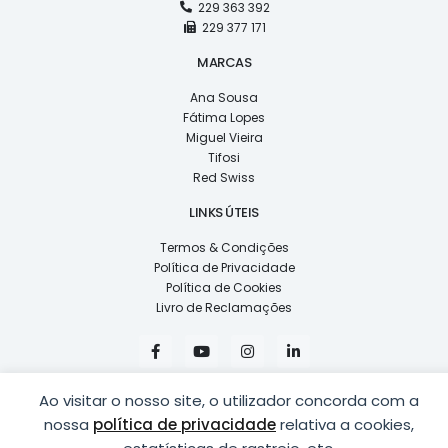
229 363 392
229 377 171
MARCAS
Ana Sousa
Fátima Lopes
Miguel Vieira
Tifosi
Red Swiss
LINKS ÚTEIS
Termos & Condições
Política de Privacidade
Política de Cookies
Livro de Reclamações
F
Y
I
L
a
o
n
i
c
u
s
n
e
t
t
k
Ao visitar o nosso site, o utilizador concorda com a
b
u
a
e
o
b
g
d
nossa
política de privacidade
relativa a cookies,
o
e
r
i
k
a
n