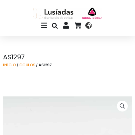
Skip
to
content
Main
CART
Menu
AS1297
INÍCIO
/
ÓCULOS
/ AS1297