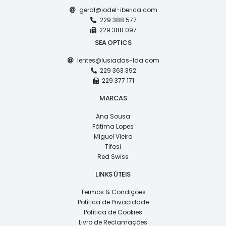
geral@iodel-iberica.com
229 388 577
229 388 097
SEA OPTICS
lentes@lusiadas-lda.com
229 363 392
229 377 171
MARCAS
Ana Sousa
Fátima Lopes
Miguel Vieira
Tifosi
Red Swiss
LINKS ÚTEIS
Termos & Condições
Política de Privacidade
Política de Cookies
Livro de Reclamações