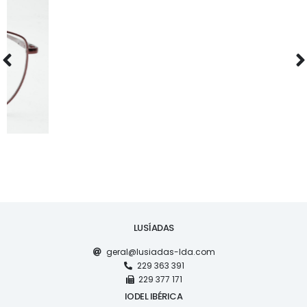
ÓCULOS
RS877
LUSÍADAS
geral@lusiadas-lda.com
229 363 391
229 377 171
IODEL IBÉRICA