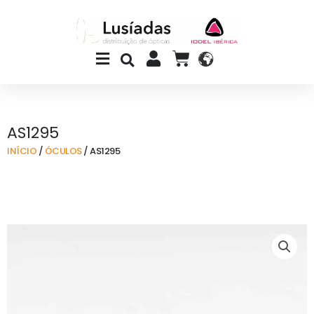
Skip
to
content
Main
CART
Menu
AS1295
INÍCIO
/
ÓCULOS
/ AS1295