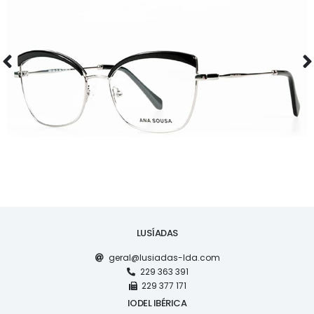
ÓCULOS
AS1120
LUSÍADAS
geral@lusiadas-lda.com
229 363 391
229 377 171
IODEL IBÉRICA