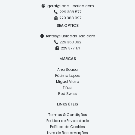
geral@iodel-iberica.com
229 388 577
229 388 097
SEA OPTICS
lentes@lusiadas-lda.com
229 363 392
229 377 171
MARCAS
Ana Sousa
Fátima Lopes
Miguel Vieira
Tifosi
Red Swiss
LINKS ÚTEIS
Termos & Condições
Política de Privacidade
Política de Cookies
Livro de Reclamações