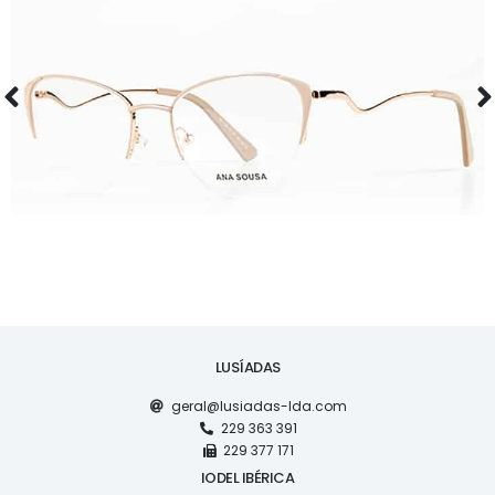
ÓCULOS
AS1126
LUSÍADAS
geral@lusiadas-lda.com
229 363 391
229 377 171
IODEL IBÉRICA