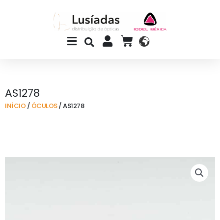
Skip
to
content
Main
CART
Menu
AS1278
INÍCIO
/
ÓCULOS
/ AS1278