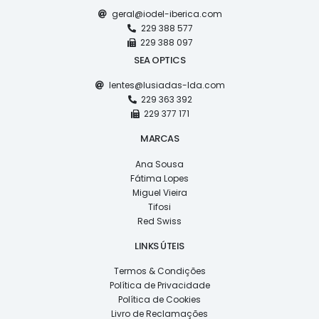
geral@iodel-iberica.com
229 388 577
229 388 097
SEA OPTICS
lentes@lusiadas-lda.com
229 363 392
229 377 171
MARCAS
Ana Sousa
Fátima Lopes
Miguel Vieira
Tifosi
Red Swiss
LINKS ÚTEIS
Termos & Condições
Política de Privacidade
Política de Cookies
Livro de Reclamações