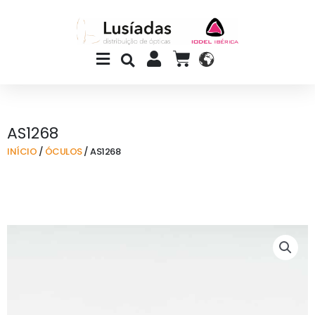
Skip
to
content
Main
CART
Menu
AS1268
INÍCIO
/
ÓCULOS
/ AS1268