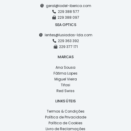
geral@iodel-iberica.com
229 388 577
229 388 097
SEA OPTICS
lentes@lusiadas-lda.com
229 363 392
229 377 171
MARCAS
Ana Sousa
Fátima Lopes
Miguel Vieira
Tifosi
Red Swiss
LINKS ÚTEIS
Termos & Condições
Política de Privacidade
Política de Cookies
Livro de Reclamações