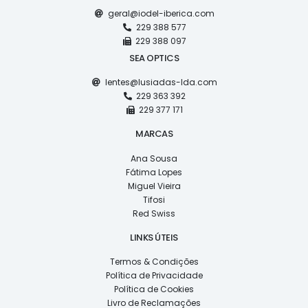
geral@iodel-iberica.com
229 388 577
229 388 097
SEA OPTICS
lentes@lusiadas-lda.com
229 363 392
229 377 171
MARCAS
Ana Sousa
Fátima Lopes
Miguel Vieira
Tifosi
Red Swiss
LINKS ÚTEIS
Termos & Condições
Política de Privacidade
Política de Cookies
Livro de Reclamações