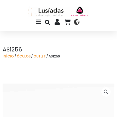
Skip
to
content
Main
CART
Menu
AS1256
INÍCIO
/
ÓCULOS
/
OUTLET
/ AS1256