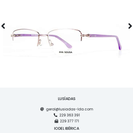
ÓCULOS
AS1118
LUSÍADAS
geral@lusiadas-lda.com
229 363 391
229 377 171
IODEL IBÉRICA