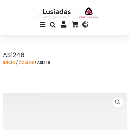
Skip
to
content
Main
CART
Menu
AS1246
INÍCIO
/
ÓCULOS
/ AS1246