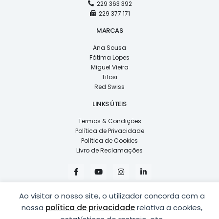
229 363 392
229 377 171
MARCAS
Ana Sousa
Fátima Lopes
Miguel Vieira
Tifosi
Red Swiss
LINKS ÚTEIS
Termos & Condições
Política de Privacidade
Política de Cookies
Livro de Reclamações
F
Y
I
L
a
o
n
i
c
u
s
n
e
t
t
k
Ao visitar o nosso site, o utilizador concorda com a
b
u
a
e
o
b
g
d
nossa
política de privacidade
relativa a cookies,
o
e
r
i
k
a
n