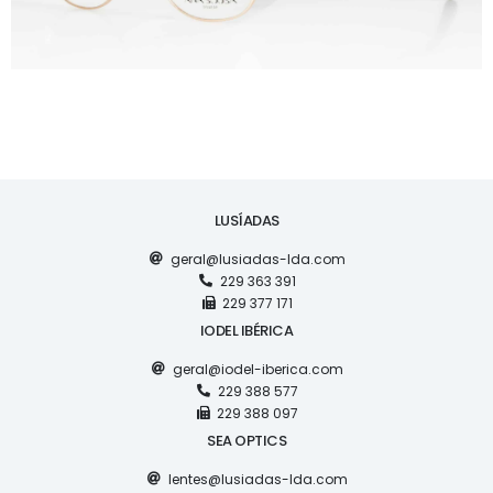
LUSÍADAS
geral@lusiadas-lda.com
229 363 391
229 377 171
IODEL IBÉRICA
geral@iodel-iberica.com
229 388 577
229 388 097
SEA OPTICS
lentes@lusiadas-lda.com