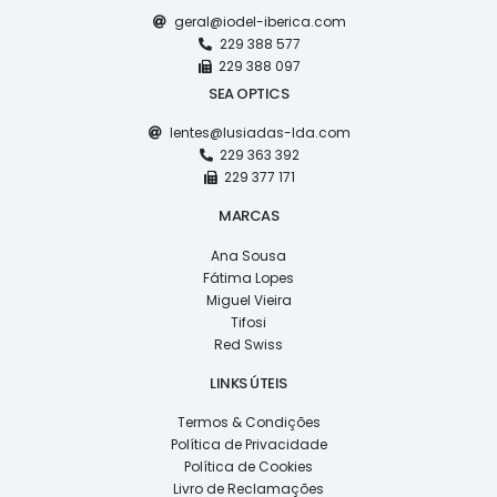
geral@iodel-iberica.com
229 388 577
229 388 097
SEA OPTICS
lentes@lusiadas-lda.com
229 363 392
229 377 171
MARCAS
Ana Sousa
Fátima Lopes
Miguel Vieira
Tifosi
Red Swiss
LINKS ÚTEIS
Termos & Condições
Política de Privacidade
Política de Cookies
Livro de Reclamações