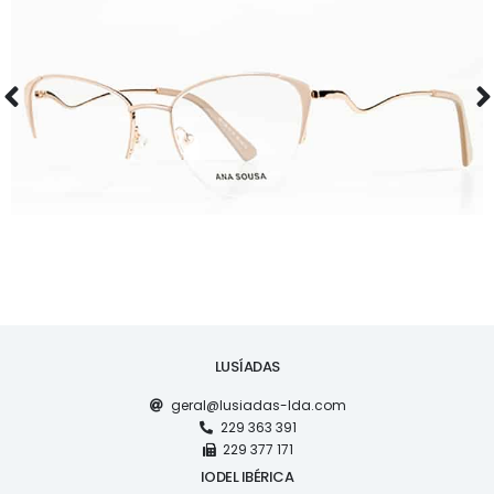
ÓCULOS
AS1126
LUSÍADAS
geral@lusiadas-lda.com
229 363 391
229 377 171
IODEL IBÉRICA