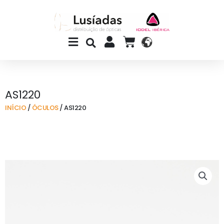
Skip
to
content
Main
CART
Menu
AS1220
INÍCIO
/
ÓCULOS
/ AS1220