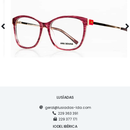
ÓCULOS
AS1135
LUSÍADAS
geral@lusiadas-lda.com
229 363 391
229 377 171
IODEL IBÉRICA