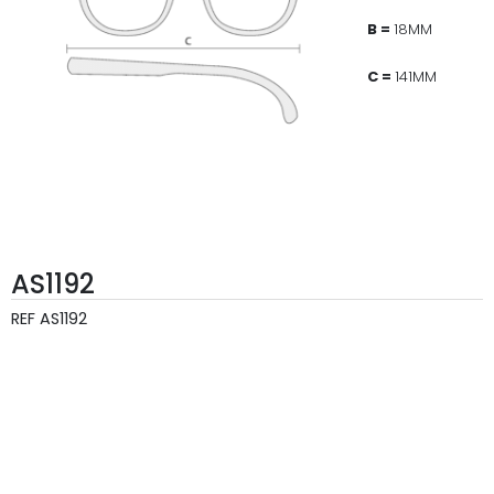
B =
18MM
C =
141MM
AS1192
REF
AS1192