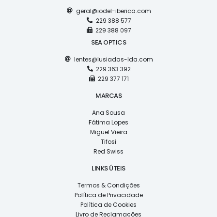
geral@iodel-iberica.com
229 388 577
229 388 097
SEA OPTICS
lentes@lusiadas-lda.com
229 363 392
229 377 171
MARCAS
Ana Sousa
Fátima Lopes
Miguel Vieira
Tifosi
Red Swiss
LINKS ÚTEIS
Termos & Condições
Política de Privacidade
Política de Cookies
Livro de Reclamações