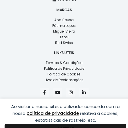
MARCAS
Ana Sousa
Fátima Lopes
Miguel Vieira
Tifosi
Red Swiss
LINKS ÚTEIS
Termos & Condições
Política de Privacidade
Política de Cookies
Livro de Reclamações
F
Y
I
L
a
o
n
i
c
u
s
n
e
t
t
k
Ao visitar o nosso site, o utilizador concorda com a
b
u
a
e
o
b
g
d
nossa
política de privacidade
relativa a cookies,
o
e
r
i
k
a
n
estatísticas de rastreio, etc.
COPYRIGHT © 2026
LUSÍADAS, DISTRIBUIÇÃO DE ÓPTICAS, LDA.
|
-
m
-
DESENVOLVIDO POR
PING