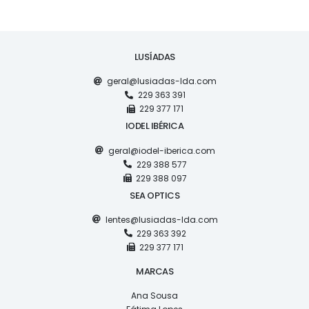
LUSÍADAS
geral@lusiadas-lda.com
229 363 391
229 377 171
IODEL IBÉRICA
geral@iodel-iberica.com
229 388 577
229 388 097
SEA OPTICS
lentes@lusiadas-lda.com
229 363 392
229 377 171
MARCAS
Ana Sousa