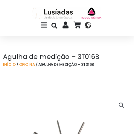
Skip
to
content
Main
CART
Menu
Agulha de medição – 3T016B
INÍCIO
/
OFICINA
/ AGULHA DE MEDIÇÃO – 3T016B