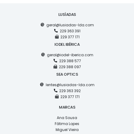
LUSÍADAS
geral@lusiadas-lda.com
229 363 391
229 377 171
IODEL IBÉRICA
geral@iodel-iberica.com
229 388 577
229 388 097
SEA OPTICS
lentes@lusiadas-lda.com
229 363 392
229 377 171
MARCAS
Ana Sousa
Fátima Lopes
Miguel Vieira