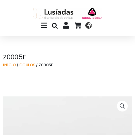
Skip
to
content
Main
CART
Menu
Z0005F
INÍCIO
/
ÓCULOS
/ Z0005F