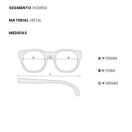
SEGMENTO
HOMEM
MATERIAL
METAL
MEDIDAS
A =
56MM
B =
17MM
C =
145MM