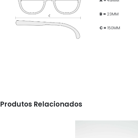
A =
49MM
B =
23MM
C =
150MM
Produtos Relacionados