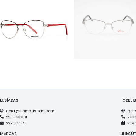
ÓCULOS
ÓCULOS
AS1117
RS S5019
LUSÍADAS
IODEL I
geral@lusiadas-lda.com
gera
229 363 391
229 
229 377 171
229 
MARCAS
LINKS ÚT