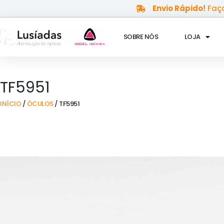
Skip
Envio Rápido!
Faça
to
content
SOBRE NÓS
LOJA
TF5951
INÍCIO
/
ÓCULOS
/ TF5951