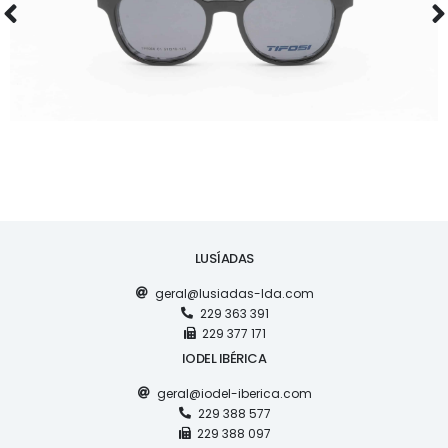
LUSÍADAS
geral@lusiadas-lda.com
229 363 391
229 377 171
IODEL IBÉRICA
geral@iodel-iberica.com
229 388 577
229 388 097