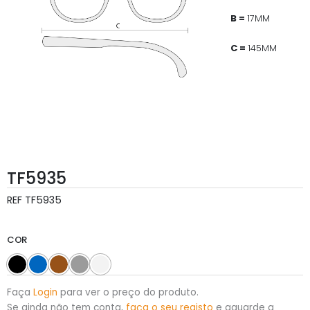
B =
17MM
C =
145MM
TF5935
REF
TF5935
COR
Faça
Login
para ver o preço do produto.
Se ainda não tem conta,
faça o seu registo
e aguarde a