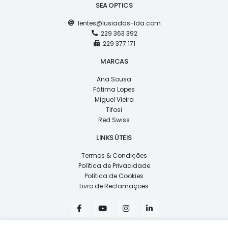
SEA OPTICS
lentes@lusiadas-lda.com
229 363 392
229 377 171
MARCAS
Ana Sousa
Fátima Lopes
Miguel Vieira
Tifosi
Red Swiss
LINKS ÚTEIS
Termos & Condições
Política de Privacidade
Política de Cookies
Livro de Reclamações
F
Y
I
L
a
o
n
i
c
u
s
n
e
t
t
k