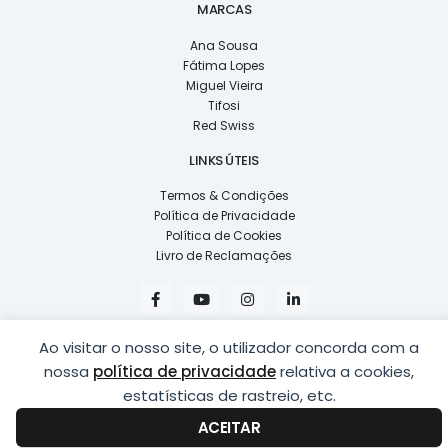
MARCAS
Ana Sousa
Fátima Lopes
Miguel Vieira
Tifosi
Red Swiss
LINKS ÚTEIS
Termos & Condições
Política de Privacidade
Política de Cookies
Livro de Reclamações
F
Y
I
L
a
o
n
i
c
u
s
n
e
t
t
k
Ao visitar o nosso site, o utilizador concorda com a
b
u
a
e
o
b
g
d
nossa
política de privacidade
relativa a cookies,
o
e
r
i
k
a
n
estatísticas de rastreio, etc.
COPYRIGHT © 2026
LUSÍADAS, DISTRIBUIÇÃO DE ÓPTICAS, LDA.
|
-
m
-
DESENVOLVIDO POR
PING
f
i
ACEITAR
n